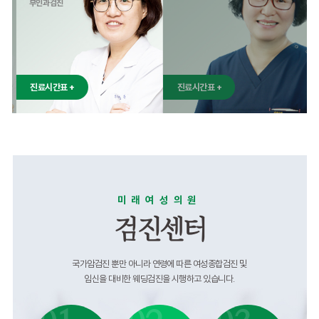
오늘 하루 이 창을 열지 않음
[닫기]
미래여성의원
의료진
안광화
정
원장
미혼여성클리닉
갱년기 및