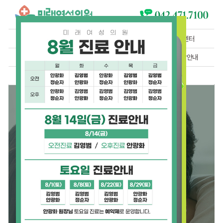
의료진 소개
검진센터
신분증 지참
싱그릭스
영양수액1
요실금센터
난임센터
오시는 길