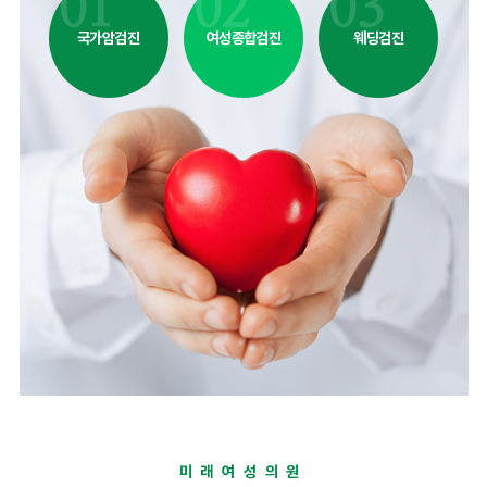
고위험 임신
부인과 검
부인과검진
진료시간표 +
진료시간표