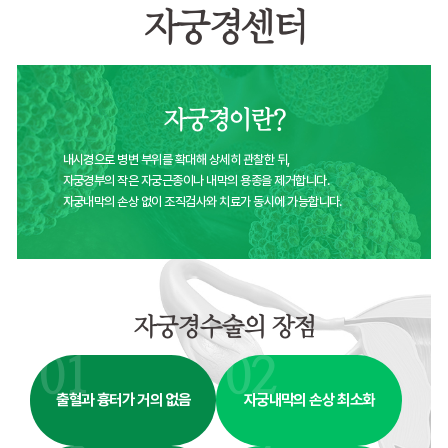
미래여성의원
검진센터
국가암검진 뿐만 아니라 연령에 따른 여
임신을 대비한 웨딩검진을 시행하고 
01
02
국가암검진
여성종합검진