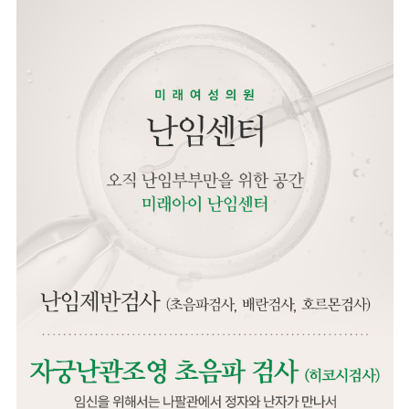
자궁경수술의 
01
02
출혈과 흉터가 거의 없음
자궁내막
03
04
당일 퇴원 가능
빠른 